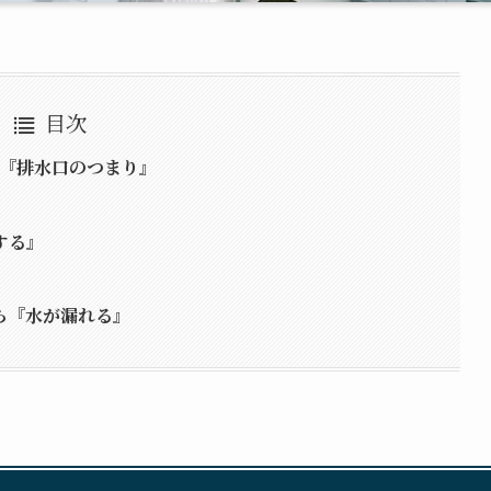
目次
い『排水口のつまり』
する』
ら『水が漏れる』